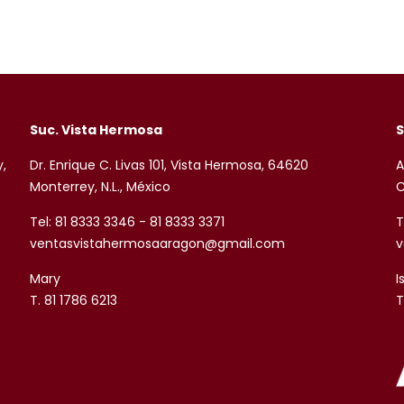
Suc. Vista Hermosa
S
y,
Dr. Enrique C. Livas 101, Vista Hermosa, 64620
A
Monterrey, N.L., México
C
Tel: 81 8333 3346 - 81 8333 3371
T
ventasvistahermosaaragon@gmail.com
v
Mary
I
T. 81 1786 6213
T