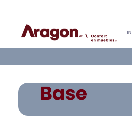
IN
Base