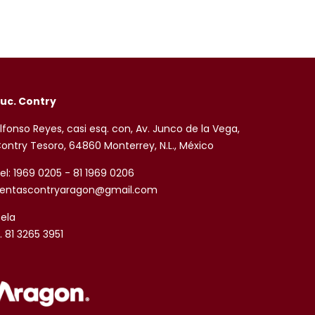
uc. Contry
lfonso Reyes, casi esq. con, Av. Junco de la Vega,
ontry Tesoro, 64860 Monterrey, N.L., México
el: 1969 0205 - 81 1969 0206
entascontryaragon@gmail.com
sela
. 81 3265 3951