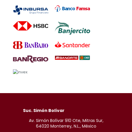
Suc. Simón Bolívar
Av. Simón Bolívar 910 Ote, Mitras Sur,
64020 Monterrey, N.L., México