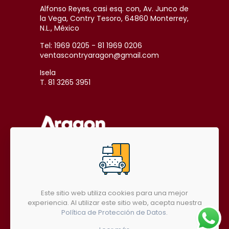
Alfonso Reyes, casi esq. con, Av. Junco de
la Vega, Contry Tesoro, 64860 Monterrey,
N.L., México
Tel: 1969 0205 - 81 1969 0206
ventascontryaragon@gmail.com
Isela
T. 81 3265 3951
SÍGUENOS EN REDES SOCIALES
Este sitio web utiliza cookies para una mejor
experiencia. Al utilizar este sitio web, acepta nuestra
Política de Protección de Datos
.