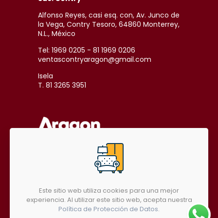
Alfonso Reyes, casi esq. con, Av. Junco de
la Vega, Contry Tesoro, 64860 Monterrey,
N.L., México
Tel: 1969 0205 - 81 1969 0206
ventascontryaragon@gmail.com
Isela
T. 81 3265 3951
SÍGUENOS EN REDES SOCIALES
Este sitio web utiliza cookies para una mejor
experiencia. Al utilizar este sitio web, acepta nuestra
Política de Protección de Datos
.