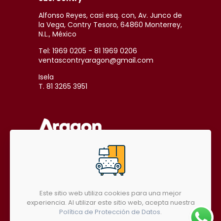
Alfonso Reyes, casi esq. con, Av. Junco de
la Vega, Contry Tesoro, 64860 Monterrey,
N.L., México
Tel: 1969 0205 - 81 1969 0206
ventascontryaragon@gmail.com
Isela
T. 81 3265 3951
SÍGUENOS EN REDES SOCIALES
Este sitio web utiliza cookies para una mejor
experiencia. Al utilizar este sitio web, acepta nuestra
Política de Protección de Datos
.