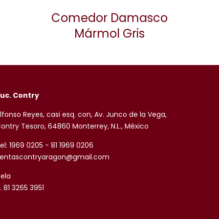
Comedor Damasco
Mármol Gris
uc. Contry
lfonso Reyes, casi esq. con, Av. Junco de la Vega,
ontry Tesoro, 64860 Monterrey, N.L., México
el: 1969 0205 - 81 1969 0206
entascontryaragon@gmail.com
sela
. 81 3265 3951