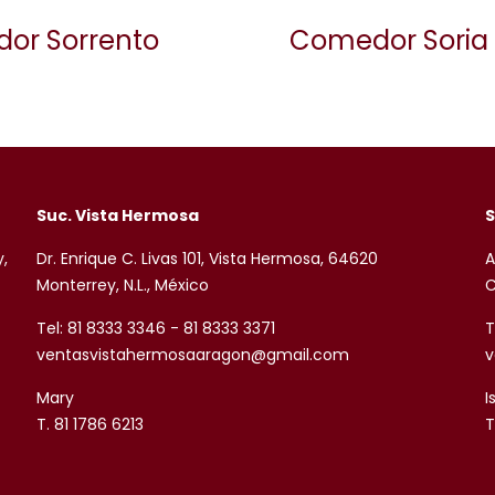
or Sorrento
Comedor Soria
Suc. Vista Hermosa
S
y,
Dr. Enrique C. Livas 101, Vista Hermosa, 64620
A
Monterrey, N.L., México
C
Tel: 81 8333 3346 - 81 8333 3371
T
ventasvistahermosaaragon@gmail.com
v
Mary
I
T. 81 1786 6213
T