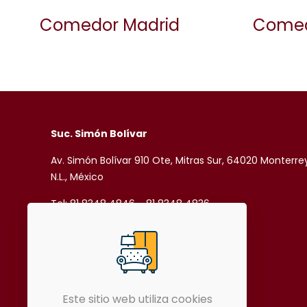
Comedor Madrid
Comed
Suc. Simón Bolívar
Av. Simón Bolívar 910 Ote, Mitras Sur, 64020 Monterre
N.L., México
Tel: 81 8348 4846 - 81 8348 4836
81 8343 9043 - 81 8345 5725
ventassimonbolivararagon@gmail.com
Este sitio web utiliza cookies
Rubén