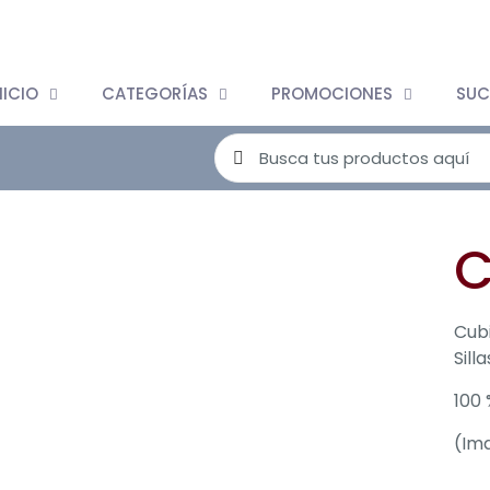
NICIO
CATEGORÍAS
PROMOCIONES
SUC
C
Cubi
Sill
100 
(Ima