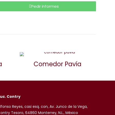
Pedir informes
a
Comedor Pavía
uc. Contry
lfonso Reyes, casi esq. con, Av. Junco de la Vega,
ontry Tesoro, 64860 Monterrey, N.L., México