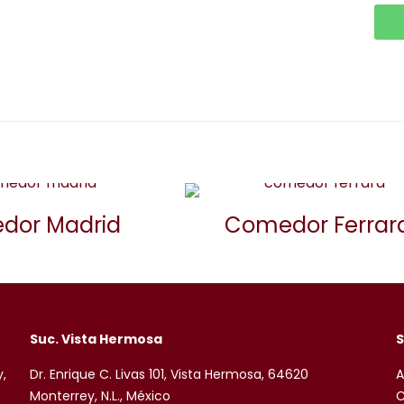
dor Madrid
Comedor Ferrar
Suc. Vista Hermosa
S
y,
Dr. Enrique C. Livas 101, Vista Hermosa, 64620
A
Monterrey, N.L., México
C