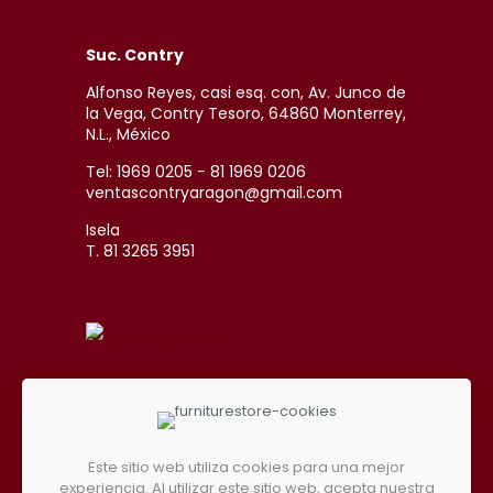
Suc. Contry
Alfonso Reyes, casi esq. con, Av. Junco de
la Vega, Contry Tesoro, 64860 Monterrey,
N.L., México
Tel: 1969 0205 - 81 1969 0206
ventascontryaragon@gmail.com
Isela
T. 81 3265 3951
SÍGUENOS EN REDES SOCIALES
Este sitio web utiliza cookies para una mejor
experiencia. Al utilizar este sitio web, acepta nuestra