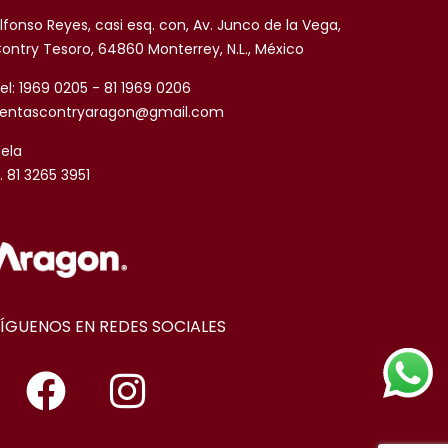
lfonso Reyes, casi esq. con, Av. Junco de la Vega,
ontry Tesoro, 64860 Monterrey, N.L., México
el: 1969 0205 - 81 1969 0206
entascontryaragon@gmail.com
sela
. 81 3265 3951
SÍGUENOS EN REDES SOCIALES