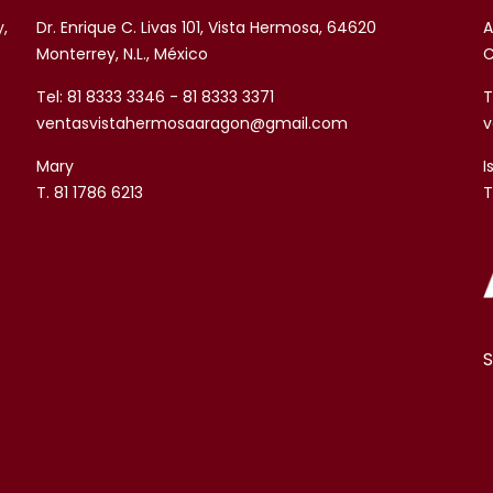
y,
Dr. Enrique C. Livas 101, Vista Hermosa, 64620
A
Monterrey, N.L., México
C
Tel: 81 8333 3346 - 81 8333 3371
T
ventasvistahermosaaragon@gmail.com
v
Mary
I
T. 81 1786 6213
T