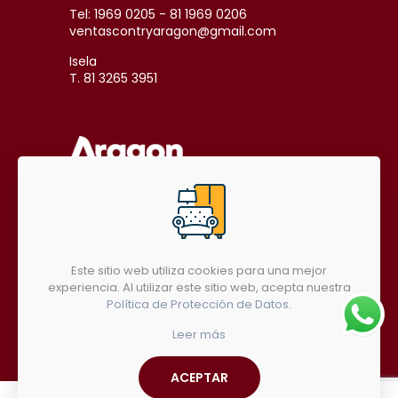
Tel: 1969 0205 - 81 1969 0206
ventascontryaragon@gmail.com
Isela
T. 81 3265 3951
SÍGUENOS EN REDES SOCIALES
Este sitio web utiliza cookies para una mejor
experiencia. Al utilizar este sitio web, acepta nuestra
Política de Protección de Datos
.
Leer más
ACEPTAR