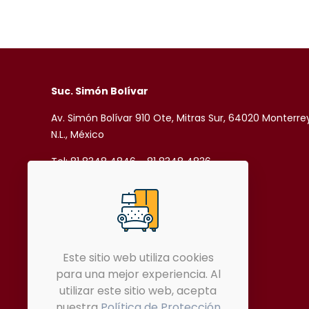
Suc. Simón Bolívar
Av. Simón Bolívar 910 Ote, Mitras Sur, 64020 Monterre
N.L., México
Tel: 81 8348 4846 - 81 8348 4836
81 8343 9043 - 81 8345 5725
ventassimonbolivararagon@gmail.com
Este sitio web utiliza cookies
Rubén
para una mejor experiencia. Al
T. 81 8461 7261
utilizar este sitio web, acepta
nuestra
Política de Protección