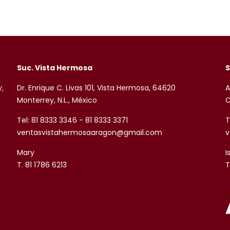
Suc. Vista Hermosa
S
y,
Dr. Enrique C. Livas 101, Vista Hermosa, 64620
A
Monterrey, N.L., México
C
Tel: 81 8333 3346 - 81 8333 3371
T
ventasvistahermosaaragon@gmail.com
v
Mary
I
T. 81 1786 6213
T