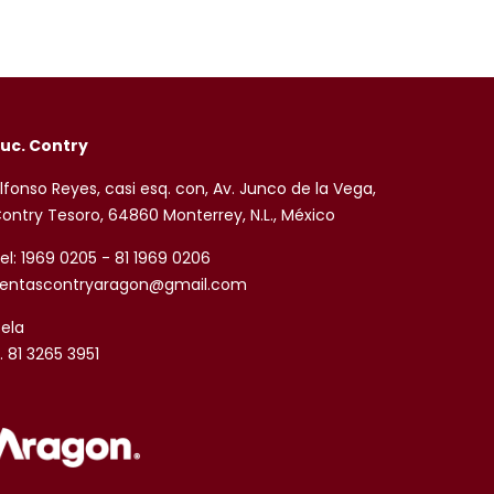
uc. Contry
lfonso Reyes, casi esq. con, Av. Junco de la Vega,
ontry Tesoro, 64860 Monterrey, N.L., México
el: 1969 0205 - 81 1969 0206
entascontryaragon@gmail.com
sela
. 81 3265 3951