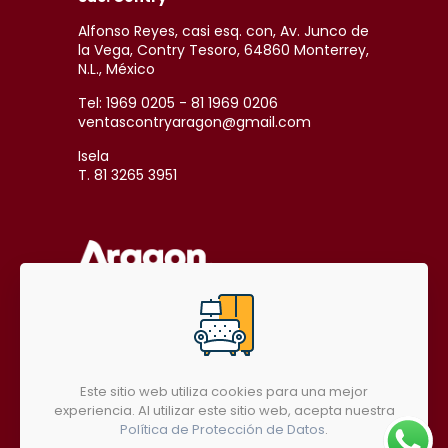
Alfonso Reyes, casi esq. con, Av. Junco de
la Vega, Contry Tesoro, 64860 Monterrey,
N.L., México
Tel: 1969 0205 - 81 1969 0206
ventascontryaragon@gmail.com
Isela
T. 81 3265 3951
SÍGUENOS EN REDES SOCIALES
Este sitio web utiliza cookies para una mejor
experiencia. Al utilizar este sitio web, acepta nuestra
Política de Protección de Datos
.