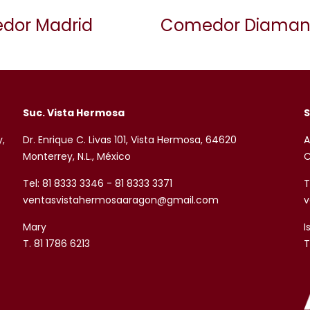
dor Madrid
Comedor Diaman
Suc. Vista Hermosa
S
y,
Dr. Enrique C. Livas 101, Vista Hermosa, 64620
A
Monterrey, N.L., México
C
Tel: 81 8333 3346 - 81 8333 3371
T
ventasvistahermosaaragon@gmail.com
v
Mary
I
T. 81 1786 6213
T