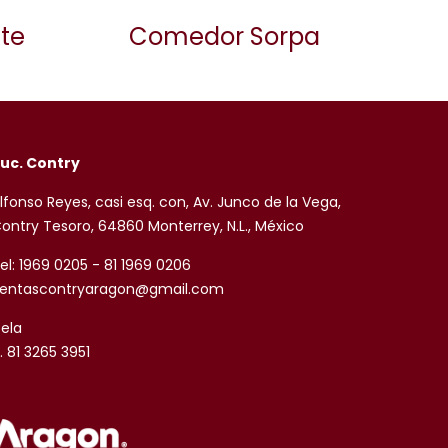
te
Comedor Sorpa
uc. Contry
lfonso Reyes, casi esq. con, Av. Junco de la Vega,
ontry Tesoro, 64860 Monterrey, N.L., México
el: 1969 0205 - 81 1969 0206
entascontryaragon@gmail.com
sela
. 81 3265 3951