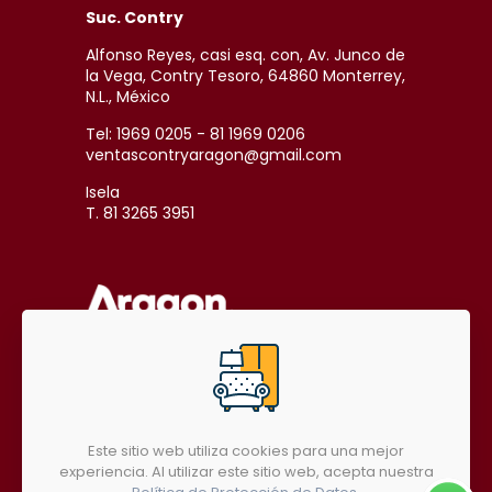
Suc. Contry
Alfonso Reyes, casi esq. con, Av. Junco de
la Vega, Contry Tesoro, 64860 Monterrey,
N.L., México
Tel: 1969 0205 - 81 1969 0206
ventascontryaragon@gmail.com
Isela
T. 81 3265 3951
SÍGUENOS EN REDES SOCIALES
Este sitio web utiliza cookies para una mejor
experiencia. Al utilizar este sitio web, acepta nuestra