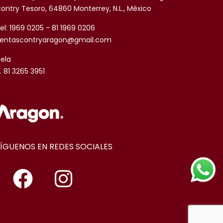
ontry Tesoro, 64860 Monterrey, N.L., México
el: 1969 0205 - 81 1969 0206
entascontryaragon@gmail.com
sela
. 81 3265 3951
SÍGUENOS EN REDES SOCIALES