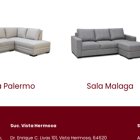
a Palermo
Sala Malaga
Suc. Vista Hermosa
S
y,
Dr. Enrique C. Livas 101, Vista Hermosa, 64620
A