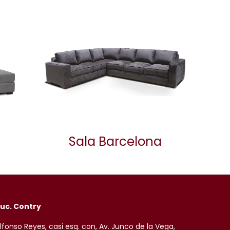
Sala Barcelona
uc. Contry
lfonso Reyes, casi esq. con, Av. Junco de la Vega,