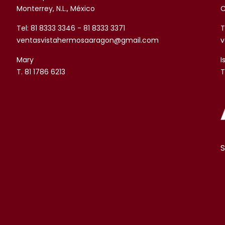
Monterrey, N.L., México
C
Tel: 81 8333 3346 - 81 8333 3371
T
ventasvistahermosaaragon@gmail.com
v
Mary
I
T. 81 1786 6213
T